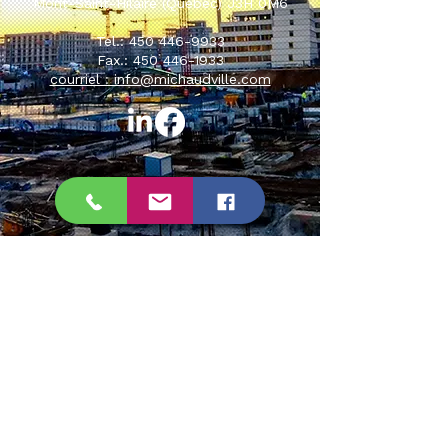
Mont-Saint-Hilaire (Québec) J3H 0M6
Tel.: 450 446-9933
Fax.: 450 446-1933
courriel : info@michaudville.com
AEDQ
Politique en matière de cookies
Politique de confidentialité
© 2026 par Les Entreprises