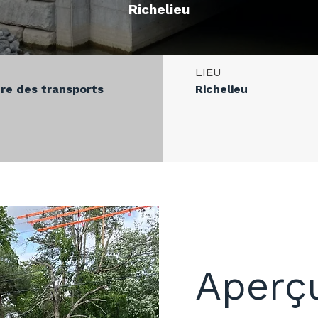
Richelieu
T
LIEU
ère des transports
Richelieu
Aperçu